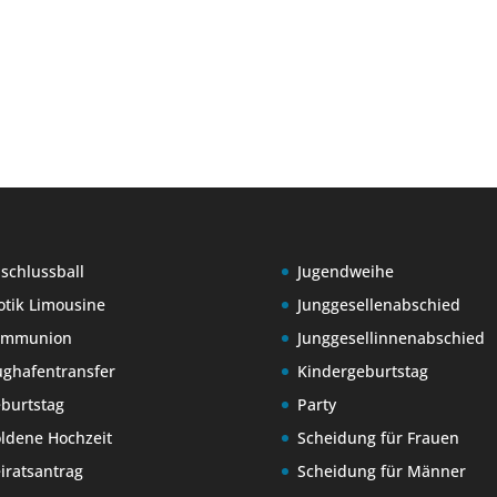
schlussball
Jugendweihe
otik Limousine
Junggesellenabschied
ommunion
Junggesellinnenabschied
ughafentransfer
Kindergeburtstag
burtstag
Party
ldene Hochzeit
Scheidung für Frauen
iratsantrag
Scheidung für Männer