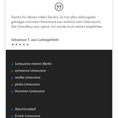
Danke für diesen tollen Service. Es hat alles reibungslos
geklappt und mein Patenkind war wirklich sehr überrascht.
Der Chauffeur war spitze. Ich werde euch weiter empfehlen.
Sebastian T. aus Ludwigsfelde
★ ★ ★ ★ ★
Limousine mieten Berlin
schwarze Limousine
weiße Limousine
pinke Limousine
Hummer Limousine
Abschlussball
Erotik Limousine