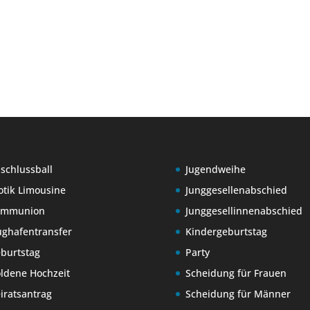
schlussball
Jugendweihe
otik Limousine
Junggesellenabschied
ommunion
Junggesellinnenabschied
ughafentransfer
Kindergeburtstag
burtstag
Party
ldene Hochzeit
Scheidung für Frauen
iratsantrag
Scheidung für Männer