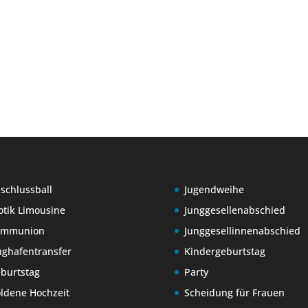
schlussball
Jugendweihe
otik Limousine
Junggesellenabschied
ommunion
Junggesellinnenabschied
ughafentransfer
Kindergeburtstag
burtstag
Party
ldene Hochzeit
Scheidung für Frauen